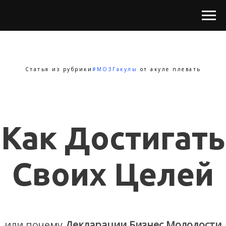
Статья из рубрики
#МОЗГакулы
от акуле плевать
Как Достигать
Своих Целей
или почему
Декларации Бизнес Молодости